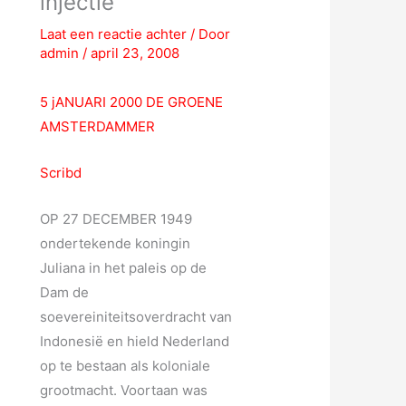
injectie
n
Laat een reactie achter
/ Door
a
admin
/
april 23, 2008
a
r
5 jANUARI 2000 DE GROENE
:
AMSTERDAMMER
Scribd
OP 27 DECEMBER 1949
ondertekende koningin
Juliana in het paleis op de
Dam de
soevereiniteitsoverdracht van
Indonesië en hield Nederland
op te bestaan als koloniale
grootmacht. Voortaan was