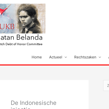
Home
Actueel
Rechtszaken
Z
o
e
De Indonesische
k