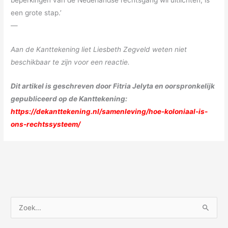
beperkingen van de Nederlandse rechtsgang wil uitlichten, is
een grote stap.’
—
Aan de Kanttekening liet Liesbeth Zegveld weten niet
beschikbaar te zijn voor een reactie.
Dit artikel is geschreven door Fitria Jelyta en oorspronkelijk
gepubliceerd op de Kanttekening:
https://dekanttekening.nl/samenleving/hoe-koloniaal-is-
ons-rechtssysteem/
Z
o