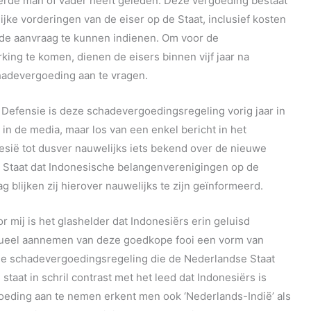
eerde man of vader heeft geleden. Deze vergoeding bestaat
lijke vorderingen van de eiser op de Staat, inclusief kosten
e aanvraag te kunnen indienen. Om voor de
ng te komen, dienen de eisers binnen vijf jaar na
adevergoeding aan te vragen.
 Defensie is deze schadevergoedingsregeling vorig jaar in
in de media, maar los van een enkel bericht in het
nesië tot dusver nauwelijks iets bekend over de nieuwe
 Staat dat Indonesische belangenverenigingen op de
g blijken zij hierover nauwelijks te zijn geïnformeerd.
or mij is het glashelder dat Indonesiërs erin geluisd
tueel aannemen van deze goedkope fooi een vorm van
 de schadevergoedingsregeling die de Nederlandse Staat
taat in schril contrast met het leed dat Indonesiërs is
ding aan te nemen erkent men ook ‘Nederlands-Indië’ als