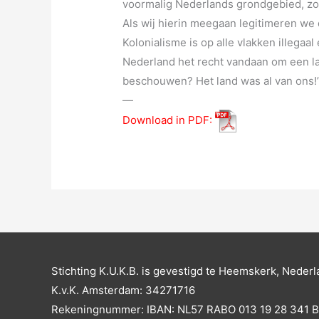
voormalig Nederlands grondgebied, zoa
Als wij hierin meegaan legitimeren we 
Kolonialisme is op alle vlakken illegaa
Nederland het recht vandaan om een land
beschouwen? Het land was al van ons!
—
Download in PDF:
Stichting K.U.K.B. is gevestigd te Heemskerk, Nederl
K.v.K. Amsterdam: 34271716
Rekeningnummer: IBAN: NL57 RABO 013 19 28 341 