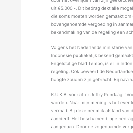
door het overlijden van zijn geëxecut
uit €5.000,-. Dit bedrag dekt alle moge
die soms moeten worden gemaakt om d
bovengenoemde vergoeding in aanmerki
bekendmaking van de regeling een sch
Volgens het Nederlands ministerie van
Indonesië publiekelijk bekend gemaakt 
Engelstalige blad Tempo, is er in Indo
regeling. Ook beweert de Nederlandse
hoogte zouden zijn gebracht. Bij navraa
K.U.K.B. voorzitter Jeffry Pondaag: “Vo
worden. Naar mijn mening is het even
verraad. Bij deze neem ik afstand van
aanbiedt. Het beschamend lage bedrag s
aangedaan. Door de zogenaamde vergoe