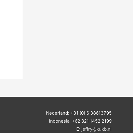
Nederland: +31 (0) 6 38613795
Indonesia: +62 821 1452 2199
E:
jeffry@kukb.nl