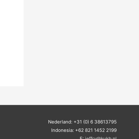
n
a
a
r
:
Nederland: +31 (0) 6 38613795
Indonesia: +62 821 1452 2199
E:
jeffry@kukb.nl