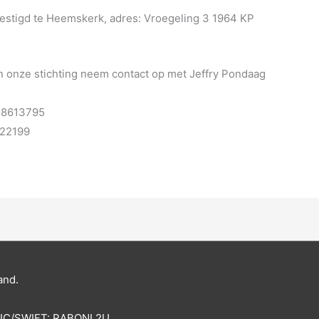
evestigd te Heemskerk, adres: Vroegeling 3 1964 KP
n onze stichting neem contact op met Jeffry Pondaag
 38613795
522199
and.
BIC/SWIFT: RABONL2U