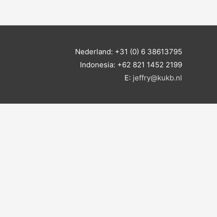
Nederland: +31 (0) 6 38613795
Indonesia: +62 821 1452 2199
E:
jeffry@kukb.nl