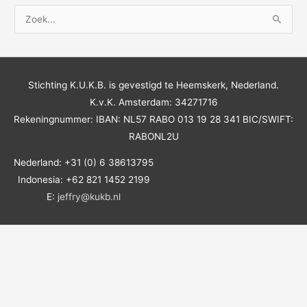
Z
o
e
k
Stichting K.U.K.B. is gevestigd te Heemskerk, Nederland.
n
K.v.K. Amsterdam: 34271716
a
Rekeningnummer: IBAN: NL57 RABO 013 19 28 341 BIC/SWIFT:
a
RABONL2U
r
:
Nederland: +31 (0) 6 38613795
Indonesia: +62 821 1452 2199
E:
jeffry@kukb.nl