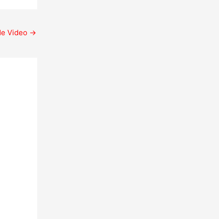
de Video
→