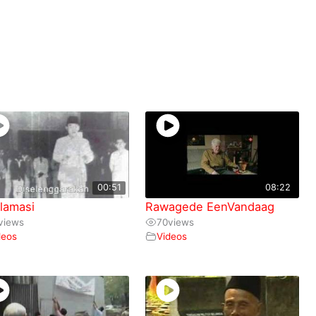
00:51
08:22
lamasi
Rawagede EenVandaag
views
70
views
deos
Videos