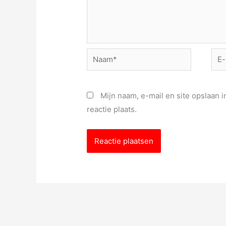
Naam*
E-
mail
Mijn naam, e-mail en site opslaan
reactie plaats.