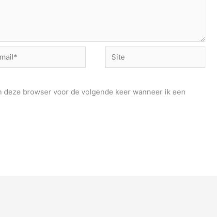
Site
*
 in deze browser voor de volgende keer wanneer ik een