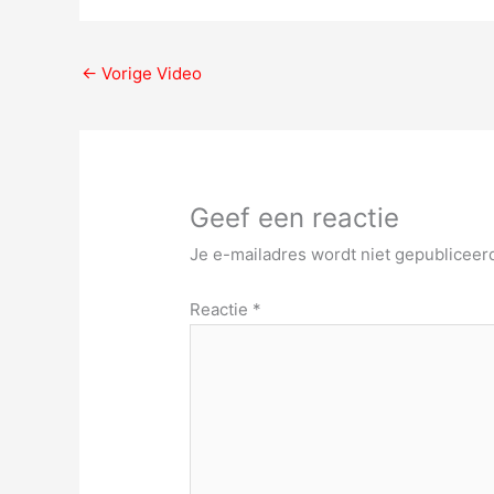
←
Vorige Video
Geef een reactie
Je e-mailadres wordt niet gepubliceer
Reactie
*