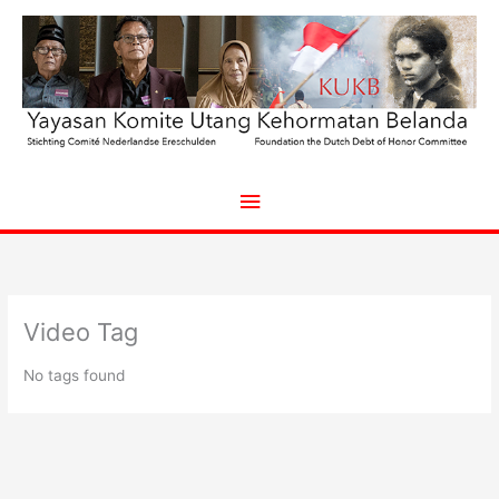
Ga
naar
de
inhoud
Hoofdmenu
Video Tag
No tags found