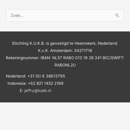
Z
o
e
k
Stichting K.U.K.B. is gevestigd te Heemskerk, Nederland.
n
K.v.K. Amsterdam: 34271716
a
Rekeningnummer: IBAN: NL57 RABO 013 19 28 341 BIC/SWIFT:
a
RABONL2U
r
:
Nederland: +31 (0) 6 38613795
Indonesia: +62 821 1452 2199
E:
jeffry@kukb.nl