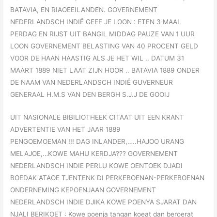
BATAVIA, EN RIAOEEILANDEN. GOVERNEMENT
NEDERLANDSCH INDIË GEEF JE LOON : ETEN 3 MAAL
PERDAG EN RIJST UIT BANGIL MIDDAG PAUZE VAN 1 UUR
LOON GOVERNEMENT BELASTING VAN 40 PROCENT GELD
VOOR DE HAAN HAASTIG ALS JE HET WIL .. DATUM 31
MAART 1889 NIET LAAT ZIJN HOOR .. BATAVIA 1889 ONDER
DE NAAM VAN NEDERLANDSCH INDIË GUVERNEUR
GENERAAL H.M.S VAN DEN BERGH S.J.J DE GOOIJ
UIT NASIONALE BIBILIOTHEEK CITAAT UIT EEN KRANT
ADVERTENTIE VAN HET JAAR 1889
PENGOEMOEMAN !!! DAG INLANDER,…..HAJOO URANG
MELAJOE,…KOWE MAHU KERDJA??? GOVERNEMENT
NEDERLANDSCH INDIE PERLU KOWE OENTOEK DJADI
BOEDAK ATAOE TJENTENK DI PERKEBOENAN-PERKEBOENAN
ONDERNEMING KEPOENJAAN GOVERNEMENT
NEDERLANDSCH INDIE DJIKA KOWE POENYA SJARAT DAN
NJALI BERIKOET : Kowe poenja tangan koeat dan beroerat