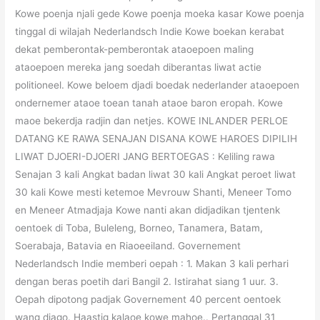
Kowe poenja njali gede Kowe poenja moeka kasar Kowe poenja
tinggal di wilajah Nederlandsch Indie Kowe boekan kerabat
dekat pemberontak-pemberontak ataoepoen maling
ataoepoen mereka jang soedah diberantas liwat actie
politioneel. Kowe beloem djadi boedak nederlander ataoepoen
ondernemer ataoe toean tanah ataoe baron eropah. Kowe
maoe bekerdja radjin dan netjes. KOWE INLANDER PERLOE
DATANG KE RAWA SENAJAN DISANA KOWE HAROES DIPILIH
LIWAT DJOERI-DJOERI JANG BERTOEGAS : Keliling rawa
Senajan 3 kali Angkat badan liwat 30 kali Angkat peroet liwat
30 kali Kowe mesti ketemoe Mevrouw Shanti, Meneer Tomo
en Meneer Atmadjaja Kowe nanti akan didjadikan tjentenk
oentoek di Toba, Buleleng, Borneo, Tanamera, Batam,
Soerabaja, Batavia en Riaoeeiland. Governement
Nederlandsch Indie memberi oepah : 1. Makan 3 kali perhari
dengan beras poetih dari Bangil 2. Istirahat siang 1 uur. 3.
Oepah dipotong padjak Governement 40 percent oentoek
wang djago. Haastig kalaoe kowe mahoe.. Pertanggal 31