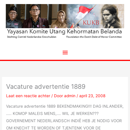
Ga
naar
de
inhoud
Hoofdmenu
Vacature advertentie 1889
Laat een reactie achter
/ Door
admin
/
april 23, 2008
Vacature advertentie 1889 BEKENDMAKING!!! DAG INLANDER,
….. KOMOP MALEIS MENS,…. WIL JE WERKEN???
GOVERNEMENT NEDERLANDSCH INDIË HEB JE NODIG VOOR
OM KNECHT TE WORDEN OF TJENTENK VOOR DE