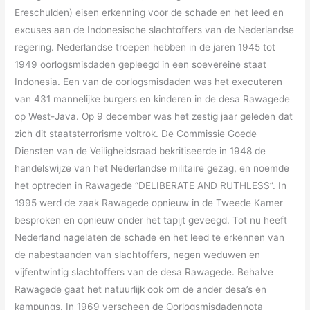
Ereschulden) eisen erkenning voor de schade en het leed en
excuses aan de Indonesische slachtoffers van de Nederlandse
regering. Nederlandse troepen hebben in de jaren 1945 tot
1949 oorlogsmisdaden gepleegd in een soevereine staat
Indonesia. Een van de oorlogsmisdaden was het executeren
van 431 mannelijke burgers en kinderen in de desa Rawagede
op West-Java. Op 9 december was het zestig jaar geleden dat
zich dit staatsterrorisme voltrok. De Commissie Goede
Diensten van de Veiligheidsraad bekritiseerde in 1948 de
handelswijze van het Nederlandse militaire gezag, en noemde
het optreden in Rawagede “DELIBERATE AND RUTHLESS”. In
1995 werd de zaak Rawagede opnieuw in de Tweede Kamer
besproken en opnieuw onder het tapijt geveegd. Tot nu heeft
Nederland nagelaten de schade en het leed te erkennen van
de nabestaanden van slachtoffers, negen weduwen en
vijfentwintig slachtoffers van de desa Rawagede. Behalve
Rawagede gaat het natuurlijk ook om de ander desa’s en
kampungs. In 1969 verscheen de Oorlogsmisdadennota