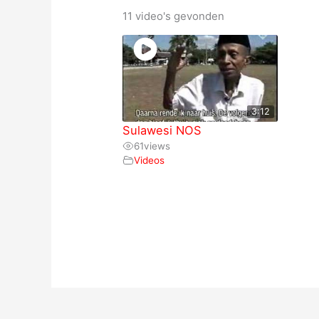
11 video's gevonden
3:12
Sulawesi NOS
61
views
Videos