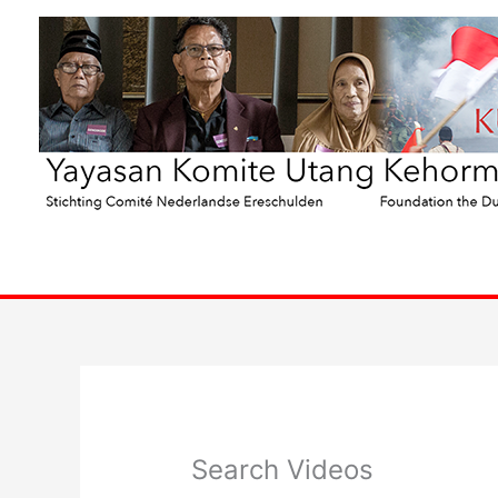
Ga
naar
de
inhoud
Search Videos